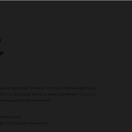
и
₽
ровать
ый и крутой! Только что ты открыл карточку
ого лофта для твоего мероприятия. Тут есть
оминающейся вечеринки!
ные окна
р с большим экраном