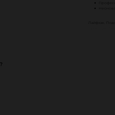
Професс
Неонова
Лайфхак. Под
пакетные пре
?