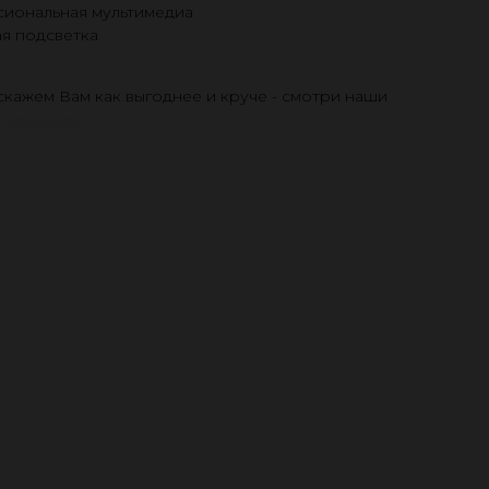
иональная мультимедиа
я подсветка
скажем Вам как выгоднее и круче - смотри наши
дложения.