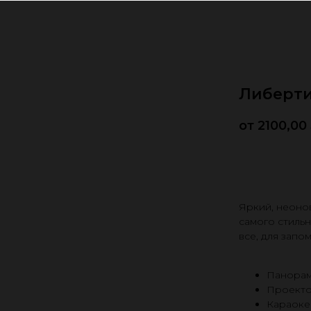
Либерт
2100,00
Заброни
Яркий, неонов
самого стильн
все, для зап
Панорам
Проекто
Караоке