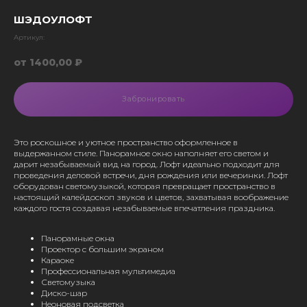
ШЭДОУЛОФТ
Артикул:
1400,00
₽
Забронировать
Это роскошное и уютное пространство оформленное в
выдержанном стиле. Панорамное окно наполняет его светом и
дарит незабываемый вид на город. Лофт идеально подходит для
проведения деловой встречи, дня рождения или вечеринки. Лофт
оборудован светомузыкой, которая превращает пространство в
настоящий калейдоскоп звуков и цветов, захватывая воображение
каждого гостя создавая незабываемые впечатления праздника.
Панорамные окна
Проектор с большим экраном
Караоке
Профессиональная мультимедиа
Светомузыка
Диско-шар
Неоновая подсветка