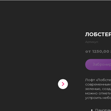
ЛОБСТЕ
Артикул:
1250,00
Забронир
Лофт «Лобсте
современным 
зеленью, соз
можно отмети
устроить неб
Панорам