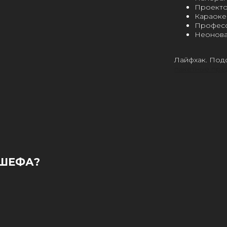
Проект
Караоке
Професс
Неонова
Лайфхак. Под
пакетные пре
 ШЕФА?