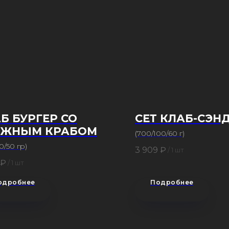
Б БУРГЕР СО
СЕТ КЛАБ-СЭН
ЕЖНЫМ КРАБОМ
(700/100/60 г)
0/50 гр)
3 909
₽
/
1 шт
₽
/
1 шт
одробнее
Подробнее