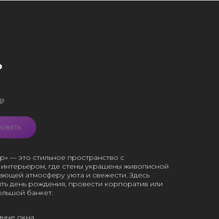
Р
₽
овать
р» — это стильное пространство с
интерьером, где стены украшены живописной
дающей атмосферу уюта и свежести. Здесь
ть день рождения, провести корпоратив или
ольшой банкет.
ные окна