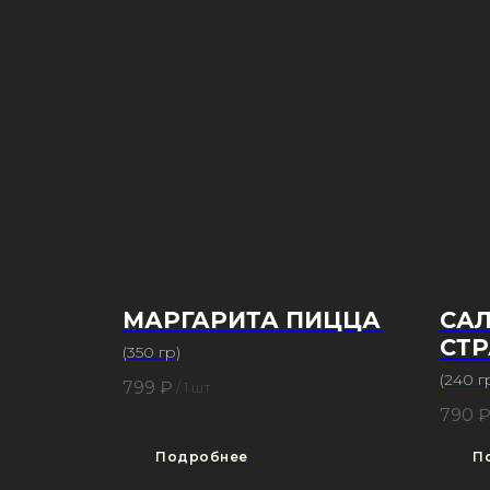
МАРГАРИТА ПИЦЦА
САЛ
СТ
(350 гр)
(240 г
799
₽
/
1 шт
790
Подробнее
П