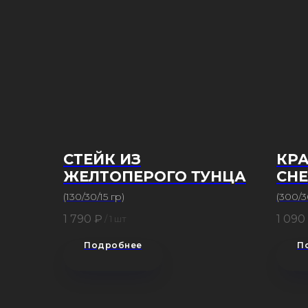
СТЕЙК ИЗ
КРА
ЖЕЛТОПЕРОГО ТУНЦА
СН
(130/30/15 гр)
(300/3
1 790
₽
1 090
/
1 шт
Подробнее
П