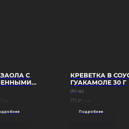
ЗАОЛА С
КРЕВЕТКА В СОУ
ЛЕННЫМИ
ГУАКАМОЛЕ 30 Г
АТАМИ 30 Г
(30 гр)
171
₽
/
1 шт
/
1 шт
одробнее
Подробнее