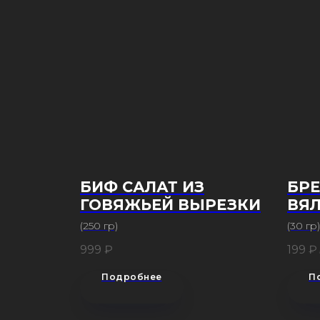
БИФ САЛАТ ИЗ
БРЕ
ГОВЯЖЬЕЙ ВЫРЕЗКИ
ВЯ
ТОМ
(250 гр)
(30 гр)
999
₽
199
₽
Подробнее
П