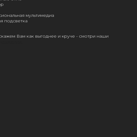
ор
иональная мультимедиа
я подсветка
скажем Вам как выгоднее и круче - смотри наши
дложения.