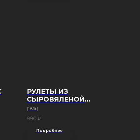
С
РУЛЕТЫ ИЗ
СЫРОВЯЛЕНОЙ
ГОВЯДИНЫ
(185г)
990
₽
Подробнее