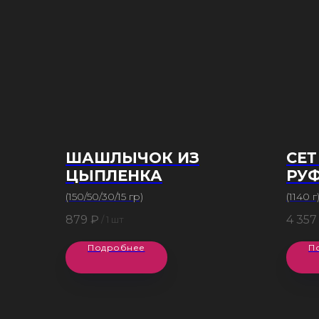
ШАШЛЫЧОК ИЗ
СЕ
ЦЫПЛЕНКА
РУ
(150/50/30/15 гр)
(1140 г
879
₽
4 357
/
1 шт
Подробнее
П