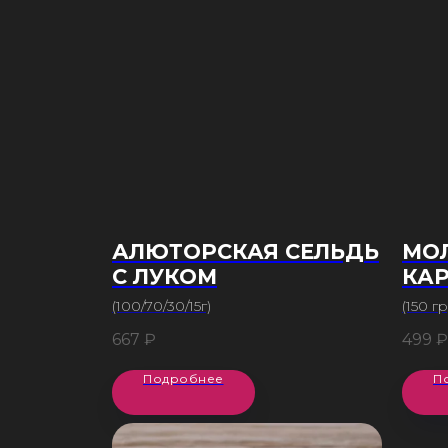
АЛЮТОРСКАЯ СЕЛЬДЬ
МО
С ЛУКОМ
КА
(100/70/30/15г)
(150 гр
667
₽
499
₽
Подробнее
П