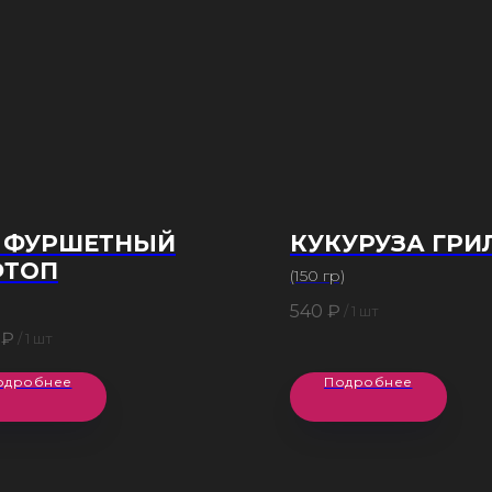
Т ФУРШЕТНЫЙ
КУКУРУЗА ГРИ
ФТОП
(150 гр)
)
540
₽
/
1 шт
₽
/
1 шт
одробнее
Подробнее