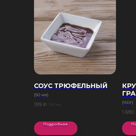
СОУС ТРЮФЕЛЬНЫЙ
КРУ
ГР
(50 мл)
(150г)
199
₽
/
30 мл
1 690
Подробнее
П