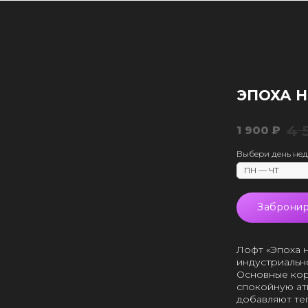
ЭПОХА 
4 
1 900
₽
Выбери день не
Забронир
Лофт «Эпоха 
индустриальн
Основные кор
спокойную ат
добавляют те