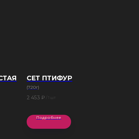
СТАЯ
СЕТ ПТИФУР
(720г)
2 453
₽
/
1 шт
Подробнее