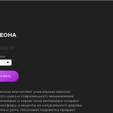
НЕОНА
500
₽
дели
овать
неона» впечатляет уникальным миксом
ого шика и современного минимализма.
ичневые и серые тона интерьера создают
мосферу, а акценты из натурального дерева
пла и уюта. Неоновая подсветка придает