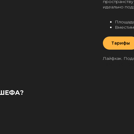
пространству
идеально под
Площадь
Вместимо
Тарифы
Лайфхак. Под
пакетные пре
 ШЕФА?