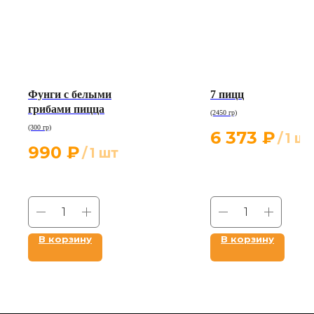
Фунги с белыми
7 пицц
грибами пицца
(2450 гр)
(300 гр)
6 373
₽
/
1 шт
990
₽
/
1 шт
В корзину
В корзину