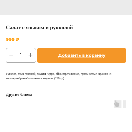
Салат с языком и рукколой
999
₽
Добавить в корзину
Руккола, язык говяжий, томаты черри, яйцо перепелинное, грибы белые, крошка из
маслин,имбрино-базиликовая заправка (250 гр)
Другие блюда