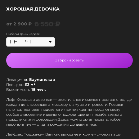
ХОРОШАЯ ДЕВОЧКА
6 550
₽
2 900
₽
Выбери день недели
Забронировать
Локация:
м. Бауманская
Площадь:
32 м²
Вместимость:
18 чел.
Лофт «Хорошая девочка» — это стильное и смелое пространство, где
каждая деталь создает атмосферу гламура и игривости. Розовая
палитра, неоновая подсветка и яркие акценты придают месту
особое очарование, идеально подходящее для незабываемого
праздника или фотосессии. Здесь можно организовать любое
мероприятие — от дня рождения до девичника.
Лайфхак. Подскажем Вам как выгоднее и круче - смотри наши